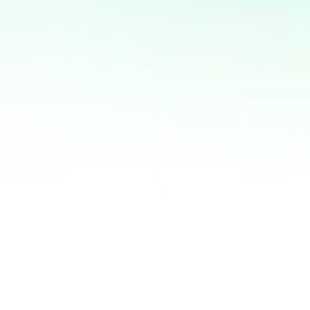
Rp153.700.000
PROJECT
Project Related:
Festival Petani Milenial
Publikasi Pokja PUG KLHK
Festival Inovasi EFT
Diskusi Publik PATTIRO
Kampanye Publik & Diseminasi IWD 2021